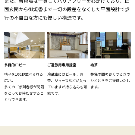
また、当斎場は一貫してバリアフリーを心がけており、正
面玄関から御焼香まで一切の段差をなくした平面設計で歩
行の不自由な方にも優しい構造です。
多目的ロビー
ご遺族用専用控室
給茶
椅子を100脚並べられる
冷蔵庫にはビール、お
葬儀の間のおくつろぎの
広さ。
茶、ジュースなどが入っ
ひとときをご提供いたし
多くのご参列者様が間隔
ていますが持ち込みも可
ます。
をとってお待たせするこ
能です。
ともできます。