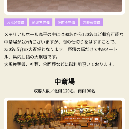
お風呂完備
給湯室完備
洗面所完備
冷暖房完備
メモリアルホール高平の中には90名から120名ほど収容可能な
中斎場が2か所ございますが、間の仕切りをはずすことで、
250名収容の大斎場となります。 祭壇の幅だけでも9メート
ル、県内屈指の大祭壇です。
大規模葬儀、社葬、合同葬などに御利用頂いております。
中斎場
収容人数／北側 120名、南側 90名