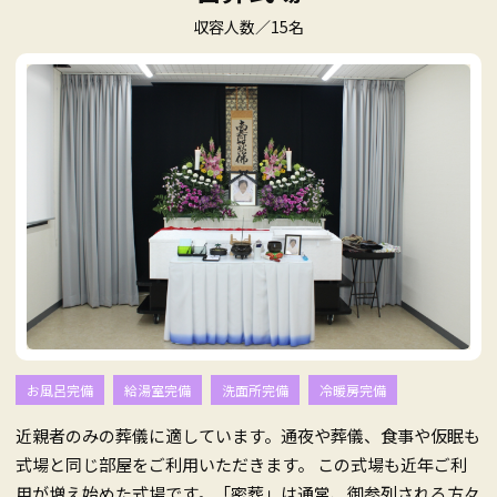
収容人数／15名
お風呂完備
給湯室完備
洗面所完備
冷暖房完備
近親者のみの葬儀に適しています。通夜や葬儀、食事や仮眠も
式場と同じ部屋をご利用いただきます。 この式場も近年ご利
用が増え始めた式場です。「密葬」は通常、御参列される方々