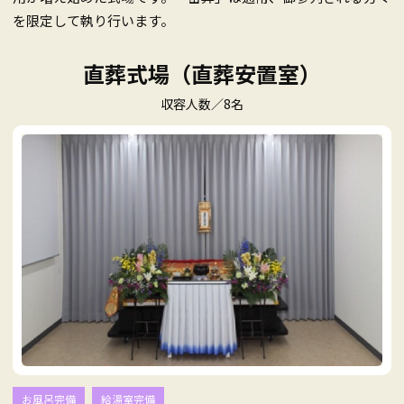
を限定して執り行います。
直葬式場（直葬安置室）
収容人数／8名
お風呂完備
給湯室完備